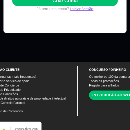
Criar Conta
Iniciar Sessão
Já tem uma conta?
 AO CLIENTE
CONCURSO / DINHEIRO
rguntas mais frequentes)
Os melhores
100
da semana
ar o serviço de apoio
Todas as promoções
 de Concierge
Registo para afiliados
 de Privacidade
 e Condições
INTRODUÇÃO AO WEB
 de direitos autorais e de propriedade intelectual
 Controlo Parental
o de Conteúdos
COMPATÍVEL COM