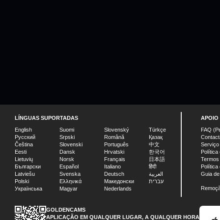
LÍNGUAS SUPORTADAS
APOIO
English
Suomi
Slovenský
Türkçe
FAQ (Pe
Русский
Srpski
Română
Қазақ
Contact
Čeština
Slovenski
Português
中文
Serviço
Eesti
Dansk
Hrvatski
한국어
Política
Lietuvių
Norsk
Français
日本語
Termos
Български
Español
Italiano
हिंदी
Política
Latviešu
Svenska
Deutsch
العربية
Guia de
Polski
Ελληνικά
Македонски
עברית
Remoçã
Українська
Magyar
Nederlands
GOLDENCAMS
APLICAÇÃO EM QUALQUER LUGAR, A QUALQUER HORA