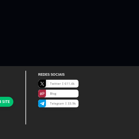
REDES SOCIAIS
Twitter
611.4k
Blog
 SITE
Telegram
33.9k