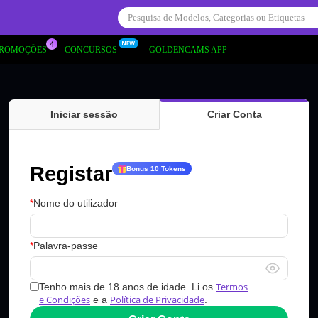
PROMOÇÕES
CONCURSOS
GOLDENCAMS APP
Iniciar sessão
Criar Conta
Registar
Bonus 10 Tokens
Nome do utilizador
Palavra-passe
Termos
Tenho mais de 18 anos de idade. Li os
e Condições
Política de Privacidade
e a
.