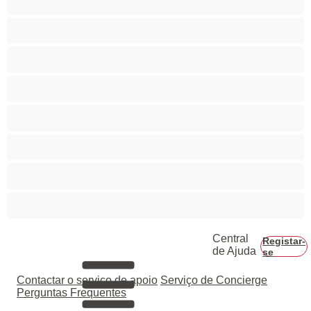
Novinhas (+18)
Pequena
Rabo grande
Ruivas
Servidão
Sexo de grupo
Vovós
Central
Registar-
de Ajuda
se
Contactar o serviço de apoio
Serviço de Concierge
Perguntas Frequentes