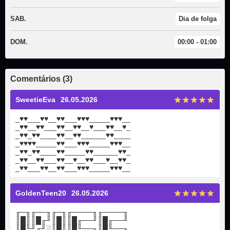
SAB.
Dia de folga
DOM.
00:00 - 01:00
Comentários (3)
SweetieEva
26.05.2026
_♥♥___♥♥__♥♥___♥♥♥_____♥♥♥__
_♥♥__♥♥___♥♥__♥♥__♥___♥♥__♥_
_♥♥_♥♥____♥♥__♥♥______♥♥____
_♥♥♥♥_____♥♥___♥♥♥_____♥♥♥__
_♥♥_♥♥____♥♥_____♥♥______♥♥_
_♥♥__♥♥___♥♥__♥__♥♥___♥__♥♥_
_♥♥___♥♥__♥♥___♥♥♥_____♥♥♥__
GoldenTeen20
26.05.2026
╓─╖╓──╖╓─╖╓────╖╓────╖
║█║║█╓╜║█║║█╓──╜║█╓──╜
║█╙╜╓╜░║█║║█╙──╖║█╙──╖