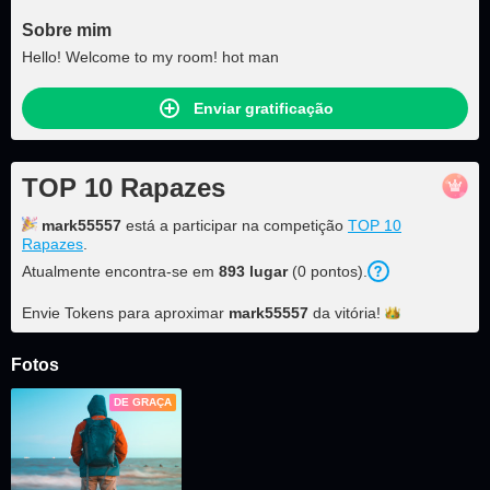
Sobre mim
Hello! Welcome to my room! hot man
Enviar gratificação
TOP 10 Rapazes
mark55557
está a participar na competição
TOP 10
Rapazes
.
Atualmente encontra-se em
893 lugar
(0 pontos).
Envie Tokens para aproximar
mark55557
da
vitória!
Fotos
DE GRAÇA