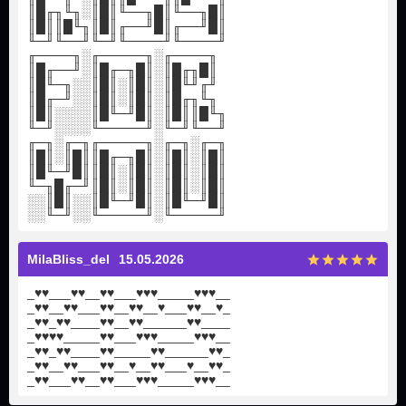
║█╓╖╙╖░║█║╙──╖█║╙──╖█║
║█║║█╙╖║█║╓──╜█║╓──╜█║
╙─╜╙──╜╙─╜╙────╜╙────╜
╓────╖░╓─────╖░╓────╖
║█╓──╜░║█╓─╖█║░║█╓╖█║
║█╙─╖░░║█║░║█║░║█╙╜╓╜
║█╓─╜░░║█║░║█║░║█╓╖╙╖
║█║░░░░║█╙─╜█║░║█║║█╙╖
╙─╜░░░░╙─────╜░╙─╜╙──╜
╓─╖░╓─╖╓─────╖░╓─╖░╓─╖
║█║░║█║║█╓─╖█║░║█║░║█║
║█╙─╜█║║█║░║█║░║█║░║█║
╙─╖█╓─╜║█║░║█║░║█║░║█║
░░║█║░░║█╙─╜█║░║█╙─╜█║
░░╙─╜░░╙─────╜░╙─────╜
MilaBliss_del
15.05.2026
_♥♥___♥♥__♥♥___♥♥♥_____♥♥♥__
_♥♥__♥♥___♥♥__♥♥__♥___♥♥__♥_
_♥♥_♥♥____♥♥__♥♥______♥♥____
_♥♥♥♥_____♥♥___♥♥♥_____♥♥♥__
_♥♥_♥♥____♥♥_____♥♥______♥♥_
_♥♥__♥♥___♥♥__♥__♥♥___♥__♥♥_
_♥♥___♥♥__♥♥___♥♥♥_____♥♥♥__