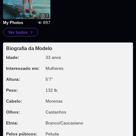
2
897
My Photos
Ver todos
Biografia da Modelo
Idade:
33 anos
Interessado em:
Mulheres
Altura:
5'7"
Peso:
132 lb
Cabelo:
Morenas
Olhos:
Castanhos
Etnia:
Branco/Caucasiano
Pelos púbicos:
Peluda