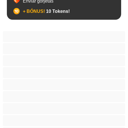
Enviar gorjetas
+ BÓNUS!
10 Tokens!
Anal
Arabe
As Melhores para Privado
Asiático
BBW
Brasas
Brinquedos
Caucásicas